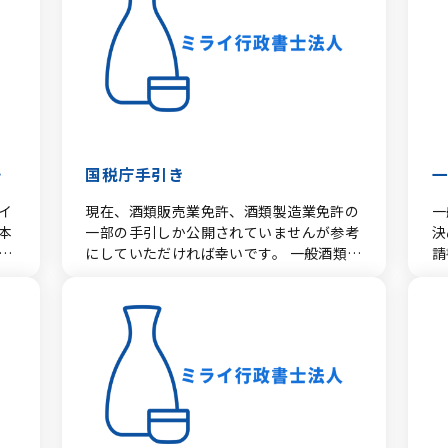
常
ト
ト
ら
く解説
ラ
ネ
は
入
セ
の
国税庁手引き
を
ラ
ま
イ
現在、酒類販売業免許、酒類製造業免許の
一
が
本
一部の手引しか公開されていませんが参考
決め
こ
に
にしていただければ幸いです。 一般酒類小
請
に
る
売業免許申請の手引き 通信販売酒類小売
建
て
た
取
業免許申請の手引き 酒類卸売業免許申請
（
コ
の手引き 酒類製造業免許申請の手引き 酒
所
以
類製造業免許申請書作成マニュアル 構造改
販
す。 酒類輸入・流通
び
革特区における製造業免許の手引 手引きは
６
轄
的
PDFファイルとなっています。ご覧するた
表
。
す
売業
めにはAdobe Readerが必要です。
様
で
の
合、
す
の
る
w
式
提出