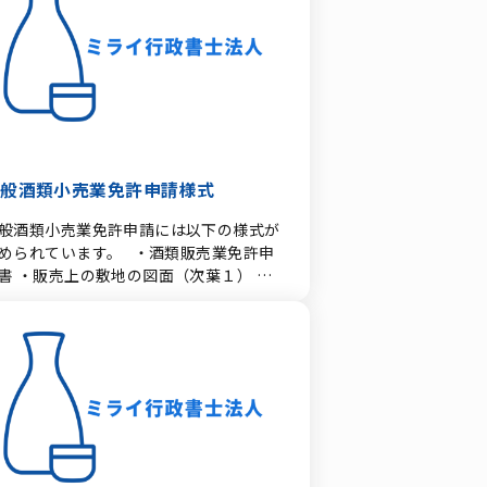
に厳しく、正しい法律知識と適切なパー
ナー選びが不可欠です。本記事では、ベ
ナムのお酒のライセンス事情と、日本か
輸出する際の手続きについて分かりやす
します。 ベトナムにおける酒類流通
イセンスの仕組み ベトナムでお酒をビジ
スとして取り扱う場合、事業の性質（輸
・卸売・小売・飲食店等）に応じたライ
ンスが必要となります。 「ベトナムでは
一般酒類小売業免許申請様式
イセンスの数量制限（人口あたりの枠）
般酒類小売業免許申請には以下の様式が
あって新規取得ができない」と言われる
られています。 ・酒類販売業免許申
とがありますが、これは過去の古い法令
書 ・販売上の敷地の図面（次葉１） ・
よるものです。 現在の法令では条件を満
物等の配置図（次葉２） ・事業の概要
せば新規取得が可能です。 ただし、アル
次葉３） ・収支の見込み（次葉４） ・
ール度数5.5%以上の酒類に関しては、
要資金の額及び調達方法（次葉５） ・酒
下のように非常に厳しい要件が課されま
販売方法についての取組計画書（次葉
ライセンス（商工省管
） ・一般酒類小売業免許申請書チェック
）： 外資系企業であっても取得は可能で
 ・酒類免許申請の免許要件誓約書 上記
が、厳格な設備要件（規定を満たす倉庫
式はPDFファイルとなっています。ご覧
確保など）や、海外メーカーからの正規
るためにはAdobe Readerが必要です。
「販売代理権（代理店契約書）」などの
ordファイルはこちら
が求められます。 酒類卸売・小売ライ