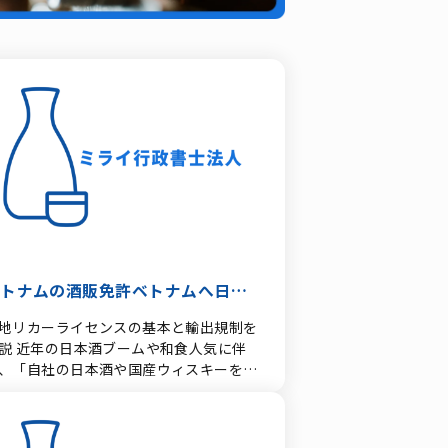
ベトナムの酒販免許ベトナムへ日本
酒を輸出するには？
地リカーライセンスの基本と輸出規制を
説 近年の日本酒ブームや和食人気に伴
、「自社の日本酒や国産ウィスキーをベ
ナムへ輸出したい」というご相談を多く
ただきます。 しかし、ベトナムにおける
類（アルコール）の流通・販売規制は非