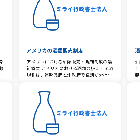
ー
者か
誓約がない場合は、酒類販売業免許のすべ
取
店
貨物
元ま
ての取扱いに従い、免許の可否を決定す
の
内
類
こ
る。 ハ イ及びロにかかわらず申請者が輸
に
の免許で
るこ
県
類
出先又は輸入先の代理店として酒類販売の
つ
等） ビール及びワイ
を
み
出先
代理業を営む場合であって、かつ、輸出入
人
W
き
）
を
酒類卸売業免許を付与できる者であるとき
売
け） 全酒類・スピリッツ（
。
該当
合わ
は、酒類販売代理業免許を付与する。
設
L
関
認
よ
(2) 酒類販売媒介業免許の取扱い 酒類
以
許
アメリカの酒類販売制度
レ
れ
許に
販売媒介業免許は、その媒介のための事務
ロ
（
制限
され
部
アメリカにおける酒類販売・規制制度の最
酒
ナリ
所の所在する場所ごとに免許を必要とす
法
パ
類
新概要 アメリカにおける酒類の販売・流通
１
日本
る。 （注） 酒類販売媒介業免許を受けた
者
敷
さ
申
規制は、連邦政府と州政府で役割が分担さ
製
者
場所には、酒類の媒介業者の事務所である
合
る
の場
条
れています。アメリカへお酒を輸出する場
引を
許同
旨を表示させる。 コールセンターやせり売
《
ン（
施
給
合、または現地で酒類ビジネスを行う場合
酒
に
りなどでお酒を販売する場合には、酒類販
規
（G
売
は、**連邦法の規制（TTB）**だけでな
管
出
売媒介業免許が必要になります。
社
請
タル
一
満
く、**進出先（州）ごとの独自規制（3層
販
社
業
法
業免
システム等）**を正確に把握することが不
定
る
人
い
が
1-
可欠です。 1. 制度の基本構造：連邦政府と
ベ
立
欠
新
州政府の役割分担 アメリカでは、アメリカ
自
れ
拒
通
せ
合衆国憲法第21条修正条項に基づき、酒類
の
4
拒
。
に
の管理権限が各州に大きく委任されていま
を
十
1
か