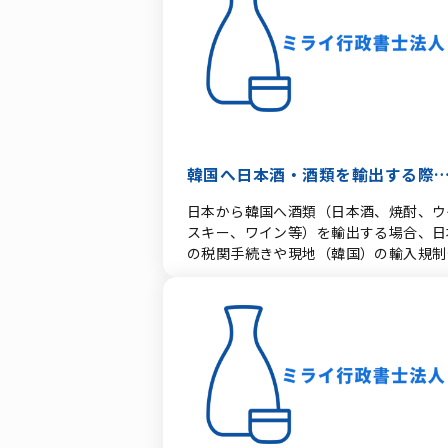
添付書類 上記様式はPDFファイルとなっ
ています。ご覧するためにはAdobe
Readerが必要です。 酒類販売場の移転許
可申請様式 酒類の販売場を移転した場合に
は、税務署に申請が必要となります。 酒
類販売場の移転許可申請書 酒類販売場の移
転申請添付書類等 また、販売場を設けてい
ない酒類販売業者の本店などの住所移転
こちらの書類になります。 異動申告書 販
韓国へ日本酒・酒類を輸出する際
売場名称が変わった場合も、異動申告書
「証明書」発行手続きと必要書類
日本から韓国へ酒類（日本酒、焼酎、ウ
用います。 上記様式はPDFファイルとな
スキー、ワイン等）を輸出する場合、日
とめ
っています。ご覧するためにはAdobe
の税関手続きや現地（韓国）の輸入規制
Readerが必要です。 Adobe Readerをお
基づき、国税庁（国税局・税務署）によ
持ちでない方は下のボタンをクイックし
証明書の発行や適切な酒類販売業免許の
下さい。 酒類の販売代理・媒介業免許申
得が必要となります。 本記事では、韓国向
請様式 酒類販売代理業・媒介業免許申請の
け酒類輸出において求められる「証明事
様式です。 酒類販売代理・媒介業免許申請
項」「必要書類」「手続きの流れ」およ
様式 酒類販売代理・媒介業免許添付書類等
「必要な免許」について、正確かつ実践
上記様式はPDFファイルとなっています
に解説します。 1. 酒類輸出に必要な販
ご覧するためにはAdobe Readerが必要
免許 韓国へ酒類を輸出（卸売）する場
す。 通信販売酒類小売業免許申請様式 通
日本国内で適切な酒販免許を保有してい
信販売酒類小売業免許申請には以下の様