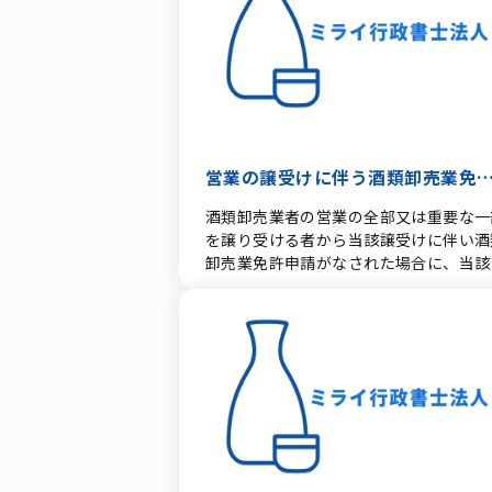
業送り状）、B/L（船荷証券）、貨物コ
免許に関して お酒の製造元または卸業
等 ・酒類の自動販売機は禁止 2003年免許
ド（HSコード）など、実際に輸出する
ら直接輸出することになります。 製造
法により、一次診療信託基金（Primary
と証明対象が同一であると確認できる書
たは卸業者から仕入、輸出先で販売する
Case Trust）等を免許手続に関与させ
分析試料明細書・検査成績書 対象13都
とが確実であると認められれば、輸出酒
ととし、１８歳未満の者に常習的に酒類
産酒類で放射性物質検査が必要な場合の
卸売業免許取得が可能です。 実際の輸
販売する施設に対して、罰金を２倍に引
提出（認定検査機関の発行した分析結果
の法律や習慣にも注意をしながら、契約
上げ、免許停止の期間を延長されました
容器別受払帳の写し等 放射性物質検査
進めて行きましょう。 輸出先の習慣に
さらに、同法上の処分に際して、免許機
品について、原料や製品の受払管理を確
せ、瓶のサイズ、内容量も変更した方が
営業の譲受けに伴う酒類卸売業免
と警察に課される証拠提出責任が軽減さ
するために必要となる場合 その他国税局長
い場合もあります。 輸入酒類卸売業免
ました。 販売時間に関しては、従来の
が必要と認める書類 案件に応じて指示
の取扱い
酒類卸売業者の営業の全部又は重要な一
関して 海外の酒類取扱業者またはワイ
（平日午後１１時以降の禁止等）を撤廃
る補足書類 4. 手続きのスケジュールと注
を譲り受ける者から当該譲受けに伴い酒
ーなどの製造元から直接輸入します。 
し、２４時間・年中無休の販売を可能と
意点 事前確認・書類準備 輸出する酒類の
卸売業免許申請がなされた場合に、当該
において販売できる業者は、酒類小売業
れました。 その他 販売時間の自由化: 24時
製造場所・詰口日を確認し、13都県産
請が次の要件を満たすとき には、第10
となります。 これも輸出酒類卸売業免
間営業が可能（自治体が個別に制限を設
合は指定検査機関で放射性物質検査を実
第11号関係の6《全酒類卸売業免許の需
様、輸入が確実であると認められ、国内
定）。 年齢確認とデジタルID: 年齢確認
します。 税務署（酒類指導官）への申請
調整要件》又は同号関係の7《ビール卸
おいて販売することが確実であれば、輸
（Challenge 21/25）において、デジ
管轄の税務署（広域運営中心署）へ書類
業免許の需給調整要件》に定める要件を
酒類卸売業免許取得が可能です。
IDアプリによる年齢確認の導入が推進・
式を提出します。 審査・証明書交付 国税
たしていない場 合であっても酒類卸売
制化（2026年秋施行予定など）されて
局での審査を経て、英文等の指定証明書
許を付与することができる。（平17課酒
ます。
交付されます。 輸出・通関 交付された証
53改正） (1) 当該営業の譲受けに伴う
明書を添えて通関手続き（日本側の輸出
規の酒類卸売業免許の申請書の提出に併
関および韓国側の輸入通関）を行います
て、それまで営業をしてきた既存販売場
※書類の審査や検査には一定の日数がか