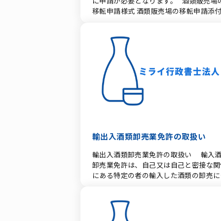
に申請が必要となります。 酒類販売場の
限は撤廃され、自由に取得できる。 た
県：福島県、宮城県、山形県、茨城県、
申請書チェック表 ・酒類免許申請の免
移転申請様式 酒類販売場の移転申請添付書
し、過度の店舗集中を抑える「累積的影
木県、群馬県、埼玉県、千葉県、東京都
許要件誓約書 上記様式はPDFファイルと
類等 また、販売場を設けていない酒類販売
方針（Cumulative Impact Policy）」
神奈川県、新潟県、長野県、静岡県 ③ 
なっています。ご覧するためにはAdobe
業者の住所移転はこちらの書類になりま
自治体が指定できる規定となっています
射性物質検査証明（対象13都県で製造
Readerが必要です。 wordファイルはこち
す。 異動申告書 名称が変わった場合も、
酒類販売免許の有効期間 ・「原則として無
た場合） 上記13都県で製造（産出）さ
ら 国税庁手引き 現在、酒類販売業免許、
異動申告書を用います。 上記様式はPDF
期限（更新不要）」 施設免許（Premise
た酒類である場合は、登録検査機関等に
酒類製造業免許の一部の手引しか公開さ
ファイルとなっています。ご覧するため
Licence）は返納・取消がない限り無期
る放射性物質検査を受け、韓国の基準値
ていませんが参考にしていただければ幸
はAdobe Readerが必要です。 Adobe
です。また、個人免許（Personal
下であることが証明されている必要があ
です。 一般酒類小売業免許申請の手引き
Readerをお持ちでない方は下のボタン
Licence）に以前存在した「10年ごとの
ます。 放射性ヨウ素（I-131）：300
通信販売酒類小売業免許申請の手引き 酒
クイックして下さい。
新」規定も、2015年規制緩和法
Bq/kg 以下 放射性セシウム（Cs-134およ
類卸売業免許申請の手引き 酒類製造業免
（Deregulation Act 2015）により撤
びCs-137の合計）：100 Bq/kg 以下 3. 証
許申請の手引き 構造改革特区における製造
れ、無期限となっています。 酒類販売規制
明書発行に必要な書類一覧 証明書の発
業免許の手引 手引きはPDFファイルとなっ
・１８歳未満の者への販売禁止 ・１８
受けるためには、所轄の税務署（酒類指
ています。ご覧するためにはAdobe
輸出入酒類卸売業免許の取扱い
満の者の購入禁止 ・公共の場で飲酒す
官・広域運営中心署）を経由して国税局
Readerが必要です。
成年者から酒類を没収する権限を警察に
以下の書類を提出します。 必要書類 概
輸出入酒類卸売業免許の取扱い 輸入
与されています。 ・保護者のいない未
要・詳細 証明申請書 指定様式による申請
卸売業免許は、自己又は自己と密接な関
者の依頼に応じて、成年者が酒類販売店
書 韓国向け輸出申請書（明細） 輸出相手
にある特定の者の輸入した酒類の卸売に
ら酒類を購入し、未成年者に与えること
国・品名・数量・アルコール分等を記載 
られるものであり、他の者が輸入した酒
禁止しています。 ・広告については自
口帳（製造記録）の写し 詰口年月日、
の卸売をも行う場合は、販売する酒類の
制システムを採用し、雑誌広告、屋外広
場・詰口した都道府県等の所在地が確認
目に応じ、該当する酒類卸売業免許の区
の規制など ・英国広告規約のガイドラ
きる書類 同一性確認書類 インボイス（商
の取扱いにより処理する。 輸出酒類卸売業
において、広告対象年齢・誇大広告の禁