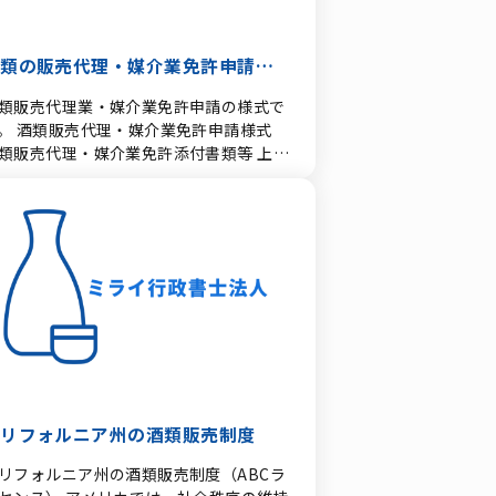
ンス（地方商工局管轄）： ベトナム国内
飲食店や小売店に卸す、または一般消費
酒類の販売代理・媒介業免許申請様
に直接販売する際に必要です。 なお、現
で他社のライセンスをそのまま借りて営
式
類販売代理業・媒介業免許申請の様式で
する（いわゆる名義貸し）行為は、コン
・媒介業免許申請様式
ライアンス上の大きなリスクを伴うた
類販売代理・媒介業免許添付書類等 上記
、正規のディストリビューター（輸入代
式はPDFファイルとなっています。ご覧
・流通業者）とパートナーシップを結ぶ
るためにはAdobe Readerが必要です。
一般的な方法です。 日本で必要な輸出
許について 日本国内からベトナムへ自社
酒類を直接輸出する場合、日本側で「輸
酒類卸売業免許」の取得が必要となりま
。（※酒類製造者が自社製造品を輸出す
場合を除く） この「輸出酒類卸売業免
」を申請するにあたって、必ず必要とな
ことは「取引の確実性」です。 日本国内
の仕入先の確保（酒蔵やメーカーからの
諾書） ベトナム現地での輸出先（輸
カリフォルニア州の酒類販売制度
業者）の確保（現地企業のライセンス確
や購入意向書・契約書） 「日本国内の仕
リフォルニア州の酒類販売制度（ABCラ
れルートはあるが、ベトナム現地で輸入