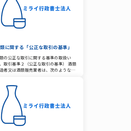
り扱う。 （注） 法人成り等に伴い新規
内飲酒用） レストランやバーなど、敷地
酒類の販売業免許の申請がなされた場合
で酒類を消費（飲酒）させる事業者向け
は、当該申請までに至る経緯や内容等に
す。 ビール（Beer）（Type 40
いて十分に聴取する。 (1) 営業主体の
ン（Beer and
格の変更等の形態 イ 法人成り 酒類販
ine）（Type 41等：主にレストラン向
業者等である個人が主体となって法人を
General / All
立する場合又は酒類販売業者等である2
iquor）（Type 47/48等：フルサービス
上の個人が合同して法人を設立する場合
酒類に関する「公正な取引の基準」
ストランやバー向け） ③ 小売店免許
 法人の合併 法人が酒類販売業者である
Off-Sale Licenses：持ち帰り用） スー
類の公正な取引に関する基準の取扱い
人と合併する場合又は法人と酒類販売業
ーマーケット、コンビニ、酒販店など、
．取引基準２（公正な取引の基準） 酒類
である法人が合併して法人を新設する場
地外での消費（持ち帰り）目的で販売す
造者又は酒類販売業者は、次のような取
 ハ 会社分割 会社法第5編第3章第1節
事業者向けの免許です。 ビール及びワイ
してはならない。 1.正当な理由なく、
吸収分割》又は同第2節《新設分割》の
Beer and Wine）（Type 20） 全酒類
類を販売原価（仕入金額と販売費、一般
定の適用を受け、酒類 販売業者である会
eneral）（Type 21） 2. ライセンス申
理費の合計額）を下回る価格で継続して
がその営業の全部若しくは一部を他の会
における主な要件・制限 申請時には、事
売すること 正当な理由とは、 ・季節限
に承継させる場合又は酒類販売業者であ
者本人だけでなく、店舗の立地や地域の
商品の売れ残り ・賞味期限が近い ・ラ
会社がその営業の全部若しくは一部を設
口密度など多角的な審査が行われます。
ルや容器等に損傷等があるもの など 1.
する会社に承 継させる場合で、次のいず
格事由（申請拒否履歴・犯罪歴） 過去の
社又は他の酒類販売業者や酒類製造業者
かに該当するもの (イ) 法人税法（昭和
否履歴: 過去に申請した酒類販売免許が
酒類販売に関する事業に相当程度の影響
0年法律第34号）第2条《定義》第十二の
否された場合、原則として拒否決定から
及ぼすおそれがある取引をすること・酒
一号に定める適格分割又はこれに準ずる
年間は再申請ができません。 複数回の拒