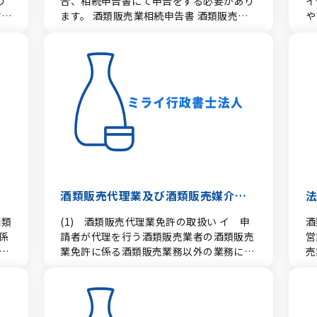
合、相続申告書にて申告をする必要があり
イ
だ
栃
許
ます。 酒類販売業相続申告書 酒類販売業
や
響
、
許
（媒介・代理）事業譲渡申告書 酒類販売業
費
 を
放
多
相続申告書添付書類等 酒類販売業（媒介・
販
。
され
あ
代理）事業譲渡申告書添付書類 上記様式は
州
れ
けれ
PDFファイルとなっています。ご覧するた
造
s
よ
れ
ら
に
めにはAdobe Readerが必要です。
（
限
以
い
あ
り
を
（C
更
B
に行っ
廃さ
ラ
行を
の
歳未
導
売
酒類販売代理業及び酒類販売媒介業
る未
へ
に
付
免許の取扱い
酒類
(1) 酒類販売代理業免許の取扱い イ 申
酒
番
成年
係
請者が代理を行う酒類販売業者の酒類販売
営
（
か
限
業免許に係る酒類販売業務以外の業務につ
売
業
を
詰
類
いての代理業は行わない旨の誓約がある場
等
販
主規
製造
品
合は、代理を行う酒類販売業者の酒類販売
酒
（
告
で
分
業免許の区分に従い、免許の可否を決定す
お
留酒
イン
る。 ロ 代理を行う酒類販売業務について
件
等） ② 料飲店免許（On-
止