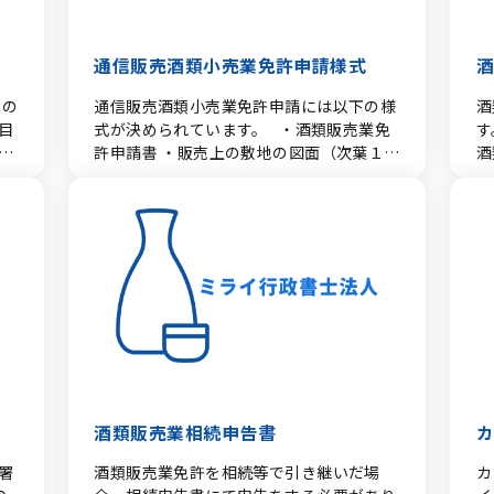
セ
ら
の
者
通信販売酒類小売業免許申請様式
者
許
地
スの
通信販売酒類小売業免許申請には以下の様
酒
業
目
式が決められています。 ・酒類販売業免
す。 酒類販売代理
出す
プ
て
許申請書 ・販売上の敷地の図面（次葉１）
酒
可
め
、地
・建物等の配置図（次葉２） ・事業の概要
様
務
行
（次葉３） ・収支の見込み（次葉４） ・
す
で
約
のが
所要資金の額及び調達方法（次葉５） ・酒
免
販販売方法についての取組計画書（次葉
、韓
必
で
６） ・通信酒類小売業免許申請書チェック
品
出
表 ・酒類免許申請の免許要件誓約書 上記
造
す
 ・
様式はPDFファイルとなっています。ご覧
す
。
る
免
するためにはAdobe Readerが必要です。
許
した
wordファイルはこちら
る
）さ
で
販売
明
取引承
で規
酒類販売業相続申告書
）
入
以外
認
署
酒類販売業免許を相続等で引き継いだ場
カ
入