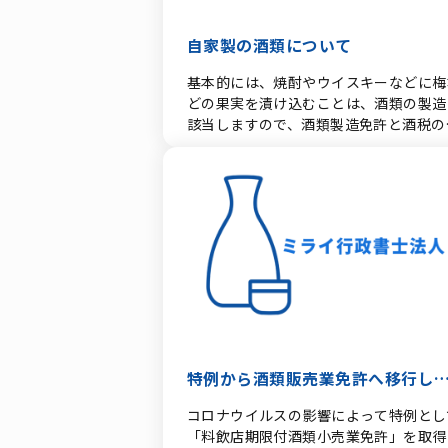
係る酒類販売業免許の取消申請書が同時
るため、船便・航空便の手配や契約期日
提出されている。 (2) 当該申請が第10
合わせて余裕を持った申請計画を立てる
の1《申請者等に関する人的要件》及び
自家製の酒類について
とが重要です。
条第10号関係の1《「経営の基礎が薄弱
基本的には、焼酎やウイスキーなどに梅
あると認められる場合」の意義》に定め
どの果実を漬け込むことは、酒類の製造
要件を満たしている。 (3) 既存販売場
該当しますので、酒類製造免許と酒税の
休業場でない。 （注） 1 「営業の譲受
税が必要となります。 例外として、飲食
け」とは、酒類販売業を行う目的のため
店、バー、旅館などで飲食時に提供する
組織化され、有機的一体として機能する
めに自家製の酒類を作ることは認められ
産（得意先関係 等の経済的価値のある
います。ただし、お土産として販売はで
関係を含む。）の全部又は重要な一部を
ません。 必要な手続き 飲食店などを管
渡し、譲渡者の営業的活動を承継させる
する税務署へ特例適用混和の開始申告書
とにより、当該譲渡者が競業避止義務を
提出する必要があります。 ただし、ど
う結果 を伴うものをいうのであるから
酒類でも作れるわけではありません。 
する。 2 1に該当しない場合には、営
できる酒類 ・蒸留酒でアルコール度数
の譲受けに伴う酒類卸売業免許申請の取
度以上のもので、一旦市場に出回り酒税
いをしない。 3 卸売及び小売すること
納付済みのもの。 蒸留酒とは、焼酎や
認められる酒類販売業免許にあっては、
スキー、ブランデーやスピリッツ、原料
特例から酒類販売業免許へ移行し
売に係る販売実績数量が休業場の基準に
アルコールです。 使用できない食物 ・
当する場合は、この取扱いをしない。 
い
コロナウイルスの影響によって特例とし
米、麦、あわ、とうもろこし、こうりゃ
新たに付与する酒類卸売業免許に係る条
「料飲店期限付酒類小売業免許」を取得
ん、きび、ひえ、でん粉、ぶどう ・ア
については、必要に応じ、販売方法又は