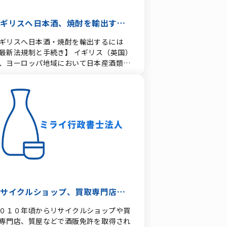
の販売原価割れ販売を行っている酒類業
の。 （注） 「これに準ずるもの」と
: 過去36ヶ月以内に申請が2回拒否された
の酒類の公正取引に関する過去の改善指
、法人税法施行令（昭和40年政令第97
合は、以後2年間申請できません。 犯罪
の状況及びその後の具体的な改善状況等
イギリスへ日本酒、焼酎を輸出する
）第4条の2《適格組織再編成における株
等の審査: 申請者（法人役員含む）の犯
酒類の原価割れ販売業者の酒類販売数
の保有関係等》第6項の第1号から第5号
歴（モラルに関わる罪など）や過去の法
には
ギリスへ日本酒・焼酎を輸出するには
、売上高、販売シェアなどの事業規模
でに掲げる要件に該当する分割をいう。
反歴により、不適格とされる場合があり
最新法規制と手続き】 イギリス（英国）
都道府県や市区町村、税務署管轄区域な
ロ) 民事再生法（平成11年法律第225
要件（立地規制） 店舗の立
、ヨーロッパ地域において日本産酒類
の単位で判断） ・酒類の原価割れ販売業
）の規定により再生手続の開始決定を受
が周囲の公共施設や環境に与える影響が
日本酒・焼酎等）の主要な輸出先の一つ
の原価割れの程度の大きさ、その販売数
た再生計画又は株式会社産業再生機構法
れます。 教会、病院、住宅街などに
す。近年は和食ブームに加え、現地のパ
、販売期間の長さ、原価割れ販売の頻
平成15年法律第27号）の規定により支
接する場所については、環境への影響が
や高級レストラン、スーパーマーケット
、原価割れ対象銘柄数や種類、定価との
決定を受けた事業再生計画等に則って行
に審査されます。 学校・公園・小児施
も日本酒が扱われる機会が増加していま
格差 ・原価割れ酒類を目玉商品（おとり
れる分割で、分割事業について営業の継
等: 店舗から600フィート（約183メート
スへ酒類を輸出・販売
品）とした広告の展開状況（電子メー
性が認められるもの。 ニ 営業の承継
）以内に学校や公園などがある場合、周
るにあたっては、日本の輸出免許だけで
、チラシなどの広告の配布・配信件数な
類販売業者の3親等以内の親族で、その
環境への悪影響がないことを証明する
く、英国独自の輸入規制、ラベル表示ル
） ・酒類事業に対する原価割れ販売の影
類販売業者の販売場で現に酒類の販売等
、厳しい条件が付されることがありま
ル、最新の酒税制度への対応が必要で
（業界の売上高の減少や利益率の低下な
業務に従事している者が、酒類販売業者
連邦政府関連の建物か
必要な免許 日本からイ
） ・周辺の酒類販売業者への原価割れ販
同意を得てその酒類販売業者の販売場及
一定距離内の店舗に対する制限が適用さ
リスへお酒を継続的に輸出するには、ま
の影響（周辺の酒類販売業者の売上高の
販売先等をそのまま引き継いで新たに酒
場合があります。 需給調整要件（人
日本の管轄税務署から「輸出酒類卸売業
少や利益率の低下、販売数量の減少、販
の販売業をしようとする場合で、経営内
・犯罪率による数量制限） 新規ライセン
許」を取得する必要があります。 2. イギ
リサイクルショップ、買取専門店が
地域シェアの低下など同業者間の価格競
の実質に変化がないと認められる場合
（特にType 21やType 47/48など）の発
の輸入規制・手続き 事業者登録： イ
の状況） ※都心部や郊外での販売や通信
注） ここの特例の取扱いは、酒類販売
には数量制限（クオータ制）がありま
取得する酒販免許
０１０年頃からリサイクルショップや買
リスへ酒類を輸入する現地事業者は、英
売、業務用販売か家庭向け販売なども考
者が身体の故障等の事情により実質的に
ta）: カウンティ
専門店、質屋などで酒販免許を取得され
歳入税関庁（HMRC）および関連機関へ
ます。 ※合理的な理由なく取引先ご
業を行うことができず、その親族が実質