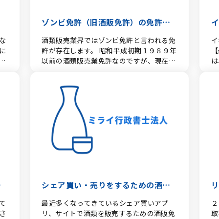
に
す。 ① 連邦政府の役割（製造・輸入・卸
類
も
否
に
条
売の管理） 連邦レベルでは、財務省傘下の
者
は
場
こ
同
アルコール・タバコ税外輸通商局（TTB：
導
ゾンビ免許（旧酒販免許）の免許承
号
歴
で
Alcohol and Tobacco Tax and Trade
・
式
罪
継取得方法について
な
酒類販売業界ではゾンビ免許と言われる免
イ
る
Bureau）が主たる管轄機関です。（※旧
量
ま
違
に
許が存在します。 昭和平成初期１９８９年
【
が
ATFの徴税・流通管理部門から分離独立）
（
(
ます。 場所的
納
以前の酒類販売業免許なのですが、現在の
は
連邦基本許可（Basic Permit）: 連邦法
ど
号
地
免許のように「酒類の販売は通信販売を除
（
に
上、酒類の輸入業者（Importer）や卸業
者
け
考慮さ
た
く小売に限る。」という条件がない小売免
で
財
者（Wholesaler）、製造業者
量
（
近
て
許になります。 この旧酒販免許は、現在の
ブ
事実
（Producer）はTTBからBasic Permitを
度
援
慎重
き
酒税法第９条に規定がないため、ゾンビ免
で
譲
取得する必要があります。 連邦法上の小売
価
わ
設
轄
許と呼ばれています。 現行の酒税法では、
す。 日本からイギリ
こ
免許は存在しない: 連邦政府は小売（飲食
商
続
ル
を
どんなお酒も通信販売ができる小売免許は
す
負
店・酒屋等）の直接的なライセンス交付は
ル
酒
辺
んな
新規取得することが基本的にできません。
な
留意
行っておらず、小売規制は完全に州政府の
ど
酒
か
使用
ゾンビ免許（旧酒販免許）に記載されてい
ー
業
管轄となります。 ラベル承認（COLA）:
響
の
す。 連邦政府施設: 
２０
る条件は「一般酒類小売業免許 小売に限
す。 1. 日本国内で
扱
輸入・流通させる酒類の表示（原産国、ア
ど
の
ら
を
る。」や「酒類の販売は小売に限る。」
ギ
が
ルコール度数、健康警告表示等）について
売
び
れる
ウイ
「全酒類。小売に限る。」と記載されてい
ず
卸
は、TTBによる事前に承認（Certificate
減
類
口
用
るので、現行の通信販売酒類小売業免許の
免
た
シェア買い・売りをするための酒販
該
of Label Approval：COLA）を取得する
売
容
ス
ように課税移出数量3,000kl未満の国産酒
リス
4
必要があります。 ② 州政府の役割（小
争
（
行
免許
て
最近多くなってきているシェア買いアプ
２
に限るという制限がされていないため、日
ギ
件
売・流通形態の管理） 各州が独自の酒類管
販
業
す。 人口基準（Quo
さ
リ、サイトで酒類を販売するための酒販免
取
ミノ
本酒や焼酎、国産のウイスキーなどでも、
国
販
理委員会（ABC：Alcoholic Beverage
慮され
営