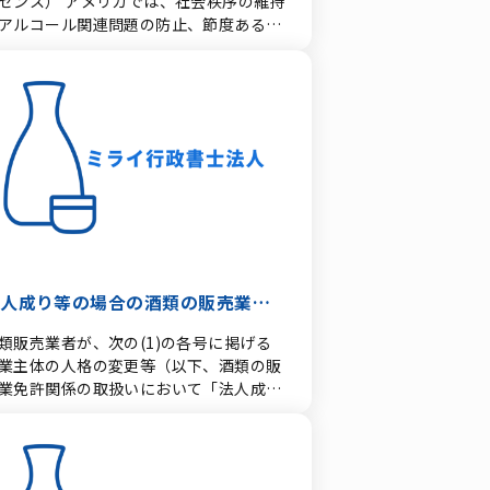
センス） アメリカでは、社会秩序の維持
可を持つパートナー企業が見つからず免
アルコール関連問題の防止、節度ある消
が申請できない」というケースが非常に
の推進を目的として、各州が独自の酒類
く見られます。 日本酒は世界でも人気の
売制度を設けています。 カリフォルニア
るお酒です。ぜひお手伝いさせていただ
における酒類（アルコール飲料）の製
ば幸いです。 お問い合わせはこちらか
・卸売・小売・飲酒店などのライセンス
免許）管理および規制は、州政府機関で
るカリフォルニア州酒類管理局
alifornia Department of Alcoholic
everage Control：通称ABC）が一元的
ています。 1. 酒類販売免許（ABC
イセンス）の主要区分 カリフォルニア州
ABCライセンスは、取引の形態（卸・小
・飲食店）および扱うアルコールの種類
法人成り等の場合の酒類の販売業免
よって事細かに分類（ライセンスタイプ
許の取扱い
類販売業者が、次の(1)の各号に掲げる
号）されています。 ① 卸売業免許
業主体の人格の変更等（以下、酒類の販
Wholesale Licenses） メーカーや輸入
業免許関係の取扱いにおいて「法人成り
者から酒類を仕入れ、小売店や飲食店へ
」という。）を行う ことにより、新たに
売するための免許です。 ビール・ワイン
類の販売業免許の申請がなされた場合に
Beer and Wine）（Type 17/18等） 蒸
いて、当該申請が次の(2)に規定する要
（Distilled Spirits）（Type 12/18
を満たすときは、免許を付与することに
Sale Licenses：