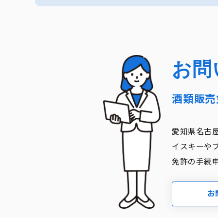
｜ 沖縄県全域
お問
酒類販売
愛知県名古
イスキーや
免許の手続
お