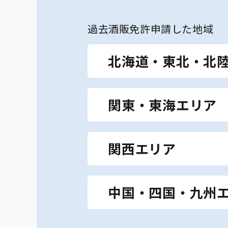
過去酒販免許申請した地域
北海道・東北・北
北海道（札幌市、旭川市な
関東・東海エリア
県 ｜ 石川県 ｜ 福井県
東京都全域 ｜ 神奈川県 
関西エリア
（名古屋市、豊田市、
ど） ｜ 岐阜県全域（
大阪府全域 ｜ 京都府 
中国・四国・九州
｜ 三重県全域（四日
広島県 ｜ 岡山県 ｜ 島