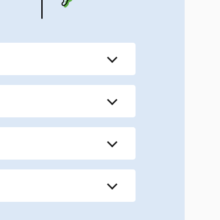
市） ｜ 福島県 ｜ 富山
 群馬県 ｜ 愛知県全域
市、焼津市、静岡市な
県（神戸市、姫路市など）
 ｜ 鹿児島県 ｜ 福岡県