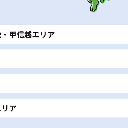
陸・甲信越エリア
ど） ｜ 青森県 ｜ 秋田県 ｜ 宮城県（仙台
 ｜ 長野県 ｜ 山梨県 ｜ 新潟県
｜ 埼玉県 ｜ 千葉県 ｜ 茨城県 ｜ 栃木県 ｜
岡崎市、豊橋市など） ｜ 静岡県全域（浜松
岐阜市、大垣市、関市など）
｜ 滋賀県 ｜ 奈良県 ｜ 和歌山県 ｜ 兵庫
エリア
市市、津市、鈴鹿市、伊勢など）
根県 ｜ 鳥取県 ｜ 愛媛県 ｜ 高知県 ｜ 宮崎県