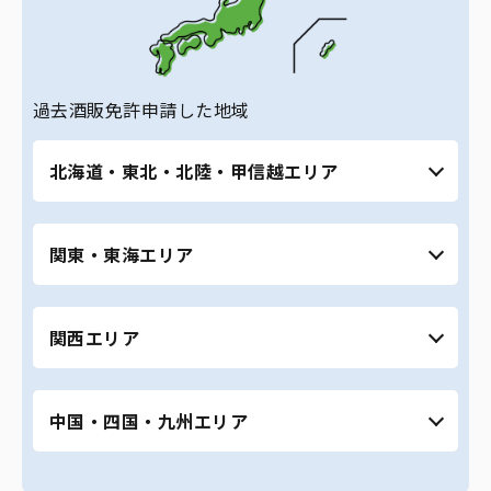
過去酒販免許申請した地域
北海道・東北・北陸・甲信越エリア
北海道（札幌市、旭川市など） ｜ 青森県 ｜ 秋
関東・東海エリア
田県 ｜ 宮城県（仙台市） ｜ 福島県 ｜ 富山県
｜ 石川県 ｜ 福井県 ｜ 長野県 ｜ 山梨県 ｜ 新潟
県
東京都全域 ｜ 神奈川県 ｜ 埼玉県 ｜ 千葉県 ｜
関西エリア
茨城県 ｜ 栃木県 ｜ 群馬県 ｜ 愛知県全域（名古
屋市、豊田市、岡崎市、豊橋市など） ｜ 静岡県
全域（浜松市、焼津市、静岡市など） ｜ 岐阜県
大阪府全域 ｜ 京都府 ｜ 滋賀県 ｜ 奈良県 ｜ 和
全域（岐阜市、大垣市、関市など）
中国・四国・九州エリア
歌山県 ｜ 兵庫県（神戸市、姫路市など） ｜ 三
重県全域（四日市市、津市、鈴鹿市、伊勢な
ど）
広島県 ｜ 岡山県 ｜ 島根県 ｜ 鳥取県 ｜ 愛媛県