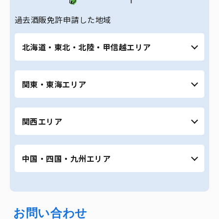
過去酒販免許申請した地域
北海道・東北・北陸・甲信越エリア
北海道（札幌市、旭川市など） ｜ 青森県 ｜ 秋
関東・東海エリア
田県 ｜ 宮城県（仙台市） ｜ 福島県 ｜ 富山県
｜ 石川県 ｜ 福井県 ｜ 長野県 ｜ 山梨県 ｜ 新潟
県
東京都全域 ｜ 神奈川県 ｜ 埼玉県 ｜ 千葉県 ｜
関西エリア
茨城県 ｜ 栃木県 ｜ 群馬県 ｜ 愛知県全域（名古
屋市、豊田市、岡崎市、豊橋市など） ｜ 静岡県
全域（浜松市、焼津市、静岡市など） ｜ 岐阜県
大阪府全域 ｜ 京都府 ｜ 滋賀県 ｜ 奈良県 ｜ 和
全域（岐阜市、大垣市、関市など）
中国・四国・九州エリア
歌山県 ｜ 兵庫県（神戸市、姫路市など） ｜ 三
重県全域（四日市市、津市、鈴鹿市、伊勢な
ど）
広島県 ｜ 岡山県 ｜ 島根県 ｜ 鳥取県 ｜ 愛媛県
｜ 高知県 ｜ 宮崎県 ｜ 鹿児島県 ｜ 福岡県 ｜ 沖
縄県全域
お問い合わせ