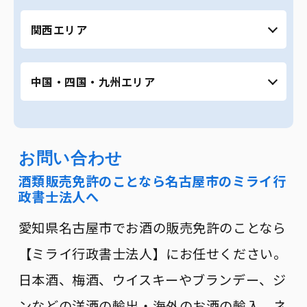
県
東京都全域 ｜ 神奈川県 ｜ 埼玉県 ｜ 千葉県 ｜
関西エリア
茨城県 ｜ 栃木県 ｜ 群馬県 ｜ 愛知県全域（名古
屋市、豊田市、岡崎市、豊橋市など） ｜ 静岡県
全域（浜松市、焼津市、静岡市など） ｜ 岐阜県
大阪府全域 ｜ 京都府 ｜ 滋賀県 ｜ 奈良県 ｜ 和
全域（岐阜市、大垣市、関市など）
中国・四国・九州エリア
歌山県 ｜ 兵庫県（神戸市、姫路市など） ｜ 三
重県全域（四日市市、津市、鈴鹿市、伊勢な
ど）
広島県 ｜ 岡山県 ｜ 島根県 ｜ 鳥取県 ｜ 愛媛県
｜ 高知県 ｜ 宮崎県 ｜ 鹿児島県 ｜ 福岡県 ｜ 沖
縄県全域
お問い合わせ
酒類販売免許のことなら名古屋市のミライ行
政書士法人へ
愛知県名古屋市でお酒の販売免許のことなら
【ミライ行政書士法人】にお任せください。
日本酒、梅酒、ウイスキーやブランデー、ジ
ンなどの洋酒の輸出・海外のお酒の輸入、ネ