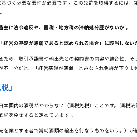
に基づく必要な要件が必要です 。この免許を取得するには、
 。
過去に法令違反や、国税・地方税の滞納処分歴がないか 。
「経営の基礎が薄弱であると認められる場合」に該当しないか
るため、取引承諾書や輸出先との契約書の内容や整合性、そ
が不十分だと、「経営基礎が薄弱」とみなされ免許が下りま
免税」
日本国内の酒税がかからない（酒税免税）ことです。 酒税法
酒税を免除すると定めています 。
売を業とする者で常時酒類の輸出を行なうものをいう。）が