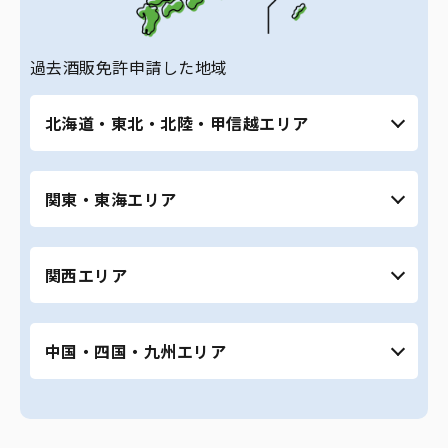
過去酒販免許申請した地域
北海道・東北・北陸・甲信越エリア
北海道（札幌市、旭川市など） ｜ 青森県 ｜ 秋
関東・東海エリア
田県 ｜ 宮城県（仙台市） ｜ 福島県 ｜ 富山県
｜ 石川県 ｜ 福井県 ｜ 長野県 ｜ 山梨県 ｜ 新潟
県
東京都全域 ｜ 神奈川県 ｜ 埼玉県 ｜ 千葉県 ｜
関西エリア
茨城県 ｜ 栃木県 ｜ 群馬県 ｜ 愛知県全域（名古
屋市、豊田市、岡崎市、豊橋市など） ｜ 静岡県
全域（浜松市、焼津市、静岡市など） ｜ 岐阜県
大阪府全域 ｜ 京都府 ｜ 滋賀県 ｜ 奈良県 ｜ 和
全域（岐阜市、大垣市、関市など）
中国・四国・九州エリア
歌山県 ｜ 兵庫県（神戸市、姫路市など） ｜ 三
重県全域（四日市市、津市、鈴鹿市、伊勢な
ど）
広島県 ｜ 岡山県 ｜ 島根県 ｜ 鳥取県 ｜ 愛媛県
｜ 高知県 ｜ 宮崎県 ｜ 鹿児島県 ｜ 福岡県 ｜ 沖