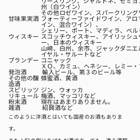
リースリング、シャルドネ、セミヨ
州（白ワイン）
その他ロゼワイン、スパークリング
甘味果実酒
フォーティーファイドワイン、アロ
イン、混合ワイン）、
シェリー、ポート、マディラ、ベル
ウィスキー
スコッチウィスキー、アイリッシュ
ー、日本のウィスキー
山﨑、白州、余市、ジャックダニエ
イヤル・サルートなど
ブランデー
コニャック
ＸＯ、カミュ、ヘネシー、レミー・
発泡酒
輸入ビール、第３のビール等
その他の醸
蜂蜜酒、黄酒
造酒
スピリッツ
ジン、ウォッカ
リキュール
梅酒、マッコリなど
粉末酒
現在はあまりありません。
雑酒
紹興酒など
このように洋酒とはいても国産のお酒もありま
す。